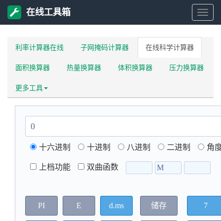
在线工具箱
在
线
工
具
利率计算器在线
子网掩码计算器
在线科学计算器
箱
面积换算器
热量换算器
体积换算器
压力换算器
更多工具
十六进制
十进制
八进制
二进制
角
上档功能
双曲函数