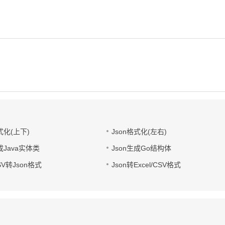
式化(上下)
Json格式化(左右)
成Java实体类
Json生成Go结构体
CSV转Json格式
Json转Excel/CSV格式