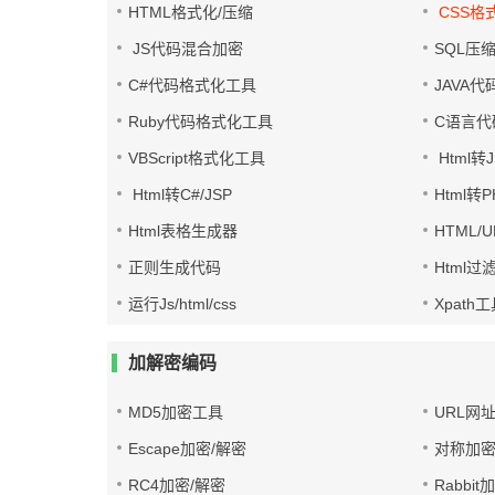
HTML格式化/压缩
CSS格
JS代码混合加密
SQL压
C#代码格式化工具
JAVA
Ruby代码格式化工具
C语言代
VBScript格式化工具
Html转J
Html转C#/JSP
Html转
Html表格生成器
HTML/
正则生成代码
Html过
运行Js/html/css
Xpath
加解密编码
MD5加密工具
URL网
Escape加密/解密
对称加密
RC4加密/解密
Rabbit