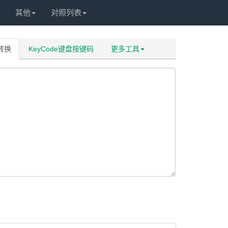
其他
对照列表
码转换
KeyCode键盘按键码
更多工具