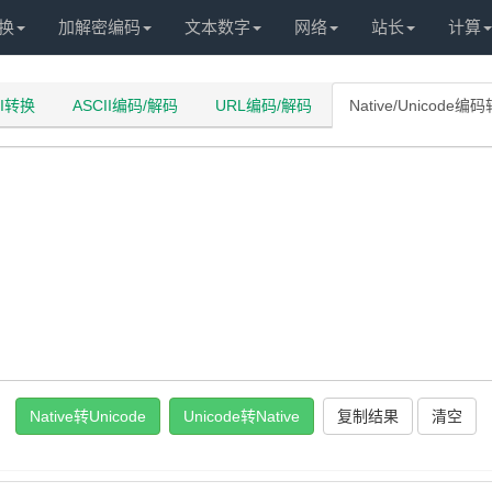
换
加解密编码
文本数字
网络
站长
计算
II转换
ASCII编码/解码
URL编码/解码
Native/Unicode编
Native转Unicode
Unicode转Native
复制结果