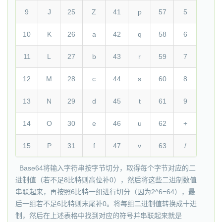
9
J
25
Z
41
p
57
5
10
K
26
a
42
q
58
6
11
L
27
b
43
r
59
7
12
M
28
c
44
s
60
8
13
N
29
d
45
t
61
9
14
O
30
e
46
u
62
+
15
P
31
f
47
v
63
/
Base64将输入字符串按字节切分，取得每个字节对应的二
进制值（若不足8比特则高位补0），然后将这些二进制数值
串联起来，再按照6比特一组进行切分（因为2^6=64），最
后一组若不足6比特则末尾补0。将每组二进制值转换成十进
制，然后在上述表格中找到对应的符号并串联起来就是