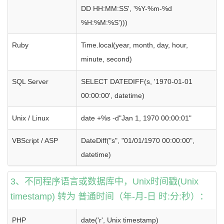
DD HH:MM:SS', '%Y-%m-%d
%H:%M:%S')))
Ruby
Time.local(year, month, day, hour,
minute, second)
SQL Server
SELECT DATEDIFF(s, '1970-01-01
00:00:00', datetime)
Unix / Linux
date +%s -d"Jan 1, 1970 00:00:01"
VBScript / ASP
DateDiff("s", "01/01/1970 00:00:00",
datetime)
3、不同程序语言或数据库中，Unix时间戳(Unix
timestamp) 转为 普通时间（年-月-日 时:分:秒）：
PHP
date('r', Unix timestamp)