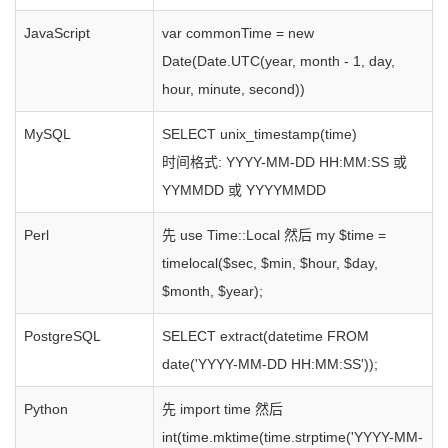
JavaScript
var commonTime = new
Date(Date.UTC(year, month - 1, day,
hour, minute, second))
MySQL
SELECT unix_timestamp(time)
时间格式: YYYY-MM-DD HH:MM:SS 或
YYMMDD 或 YYYYMMDD
Perl
先 use Time::Local 然后 my $time =
timelocal($sec, $min, $hour, $day,
$month, $year);
PostgreSQL
SELECT extract(datetime FROM
date('YYYY-MM-DD HH:MM:SS'));
Python
先 import time 然后
int(time.mktime(time.strptime('YYYY-MM-