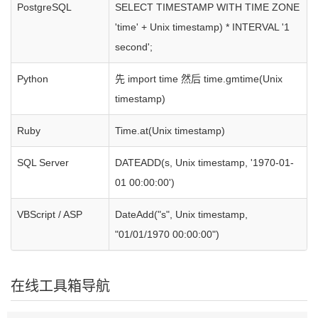
PostgreSQL
SELECT TIMESTAMP WITH TIME ZONE
'time' + Unix timestamp) * INTERVAL '1
second';
Python
先 import time 然后 time.gmtime(Unix
timestamp)
Ruby
Time.at(Unix timestamp)
SQL Server
DATEADD(s, Unix timestamp, '1970-01-
01 00:00:00')
VBScript / ASP
DateAdd("s", Unix timestamp,
"01/01/1970 00:00:00")
在线工具箱导航