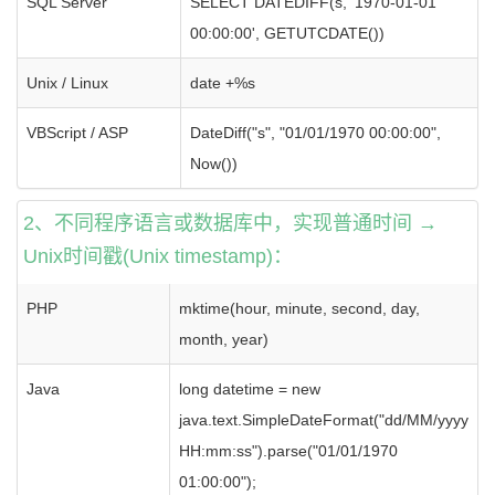
SQL Server
SELECT DATEDIFF(s, '1970-01-01
00:00:00', GETUTCDATE())
Unix / Linux
date +%s
VBScript / ASP
DateDiff("s", "01/01/1970 00:00:00",
Now())
2、不同程序语言或数据库中，实现普通时间 →
Unix时间戳(Unix timestamp)：
PHP
mktime(hour, minute, second, day,
month, year)
Java
long datetime = new
java.text.SimpleDateFormat("dd/MM/yyyy
HH:mm:ss").parse("01/01/1970
01:00:00");