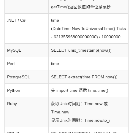
getTime()返回数值的单位是毫秒
.NET / C#
time =
(DateTime.Now.ToUniversalTime().Ticks
- 621355968000000000) / 10000000
MySQL
SELECT unix_timestamp(now())
Perl
time
PostgreSQL
SELECT extract(time FROM now())
Python
先 import time 然后 time.time()
Ruby
获取Unix时间戳：Time.now 或
Time.new
显示Unix时间戳：Time.now.to_i