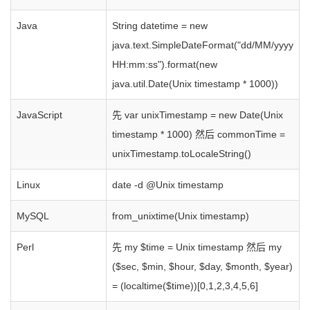
Java
String datetime = new
java.text.SimpleDateFormat("dd/MM/yyyy
HH:mm:ss").format(new
java.util.Date(Unix timestamp * 1000))
JavaScript
先 var unixTimestamp = new Date(Unix
timestamp * 1000) 然后 commonTime =
unixTimestamp.toLocaleString()
Linux
date -d @Unix timestamp
MySQL
from_unixtime(Unix timestamp)
Perl
先 my $time = Unix timestamp 然后 my
($sec, $min, $hour, $day, $month, $year)
= (localtime($time))[0,1,2,3,4,5,6]