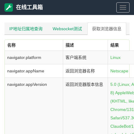
在线工具箱
在
线
IP地址归属地查询
Websocket测试
获取浏览器信息
工
名称
描述
结果
具
navigator.platform
客户端系统
Linux
navigator.appName
返回浏览器名称
Netscape
箱
navigator.appVersion
返回浏览器版本信息
5.0 (Linux; 
8) AppleWeb
(KHTML, lik
Chrome/131.
Safari/537.3
ClaudeBot/1