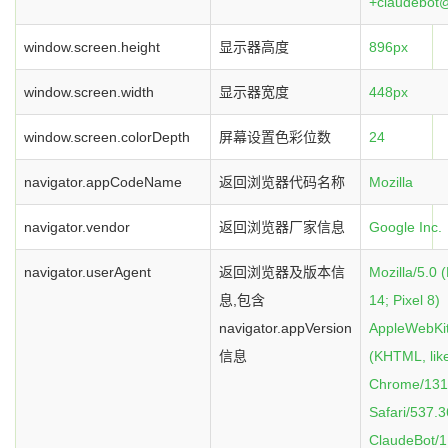
+claudebot@
window.screen.height
显示器高度
896px
window.screen.width
显示器宽度
448px
window.screen.colorDepth
屏幕设置色彩位数
24
navigator.appCodeName
返回浏览器代码名称
Mozilla
navigator.vendor
返回浏览器厂家信息
Google Inc.
navigator.userAgent
返回浏览器及版本信
Mozilla/5.0 
息,包含
14; Pixel 8)
navigator.appVersion
AppleWebKit
信息
(KHTML, lik
Chrome/131.
Safari/537.3
ClaudeBot/1