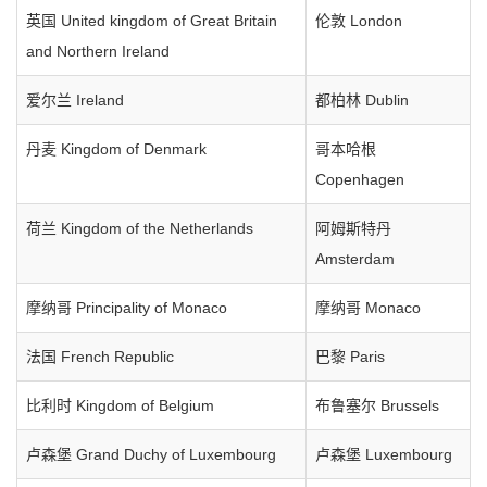
英国 United kingdom of Great Britain
伦敦 London
and Northern Ireland
爱尔兰 Ireland
都柏林 Dublin
丹麦 Kingdom of Denmark
哥本哈根
Copenhagen
荷兰 Kingdom of the Netherlands
阿姆斯特丹
Amsterdam
摩纳哥 Principality of Monaco
摩纳哥 Monaco
法国 French Republic
巴黎 Paris
比利时 Kingdom of Belgium
布鲁塞尔 Brussels
卢森堡 Grand Duchy of Luxembourg
卢森堡 Luxembourg