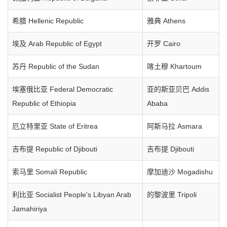
希腊 Hellenic Republic
雅典 Athens
埃及 Arab Republic of Egypt
开罗 Cairo
苏丹 Republic of the Sudan
喀土穆 Khartoum
埃塞俄比亚 Federal Democratic
亚的斯亚贝巴 Addis
Republic of Ethiopia
Ababa
厄立特里亚 State of Eritrea
阿斯马拉 Asmara
吉布提 Republic of Djibouti
吉布提 Djibouti
索马里 Somali Republic
摩加迪沙 Mogadishu
利比亚 Socialist People's Libyan Arab
的黎波里 Tripoli
Jamahiriya