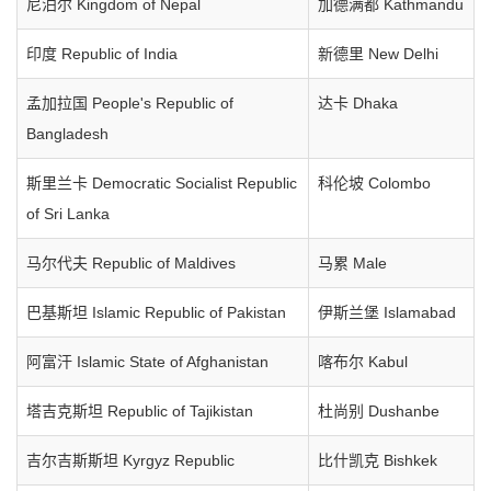
尼泊尔 Kingdom of Nepal
加德满都 Kathmandu
印度 Republic of India
新德里 New Delhi
孟加拉国 People's Republic of
达卡 Dhaka
Bangladesh
斯里兰卡 Democratic Socialist Republic
科伦坡 Colombo
of Sri Lanka
马尔代夫 Republic of Maldives
马累 Male
巴基斯坦 Islamic Republic of Pakistan
伊斯兰堡 Islamabad
阿富汗 Islamic State of Afghanistan
喀布尔 Kabul
塔吉克斯坦 Republic of Tajikistan
杜尚别 Dushanbe
吉尔吉斯斯坦 Kyrgyz Republic
比什凯克 Bishkek