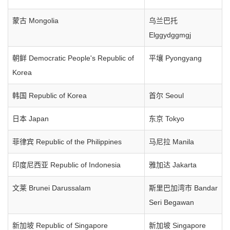
蒙古 Mongolia
乌兰巴托
Elggydggmgj
朝鲜 Democratic People's Republic of
平壤 Pyongyang
Korea
韩国 Republic of Korea
首尔 Seoul
日本 Japan
东京 Tokyo
菲律宾 Republic of the Philippines
马尼拉 Manila
印度尼西亚 Republic of Indonesia
雅加达 Jakarta
文莱 Brunei Darussalam
斯里巴加湾市 Bandar
Seri Begawan
新加坡 Republic of Singapore
新加坡 Singapore