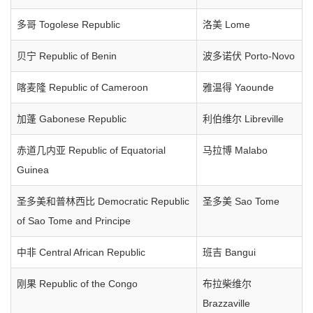
多哥 Togolese Republic
洛美 Lome
贝宁 Republic of Benin
波多诺伏 Porto-Novo
喀麦隆 Republic of Cameroon
雅温得 Yaounde
加蓬 Gabonese Republic
利伯维尔 Libreville
赤道几内亚 Republic of Equatorial
马拉博 Malabo
Guinea
圣多美和普林西比 Democratic Republic
圣多美 Sao Tome
of Sao Tome and Principe
中非 Central African Republic
班吉 Bangui
刚果 Republic of the Congo
布拉柴维尔
Brazzaville