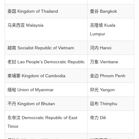
泰国 Kingdom of Thailand
曼谷 Bangkok
马来西亚 Malaysia
吉隆坡 Kuala
Lumpur
越南 Socialist Republic of Vietnam
河内 Hanoi
老挝 Lao People's Democratic Republic
万象 Vientiane
柬埔寨 Kingdom of Cambodia
金边 Phnom Penh
缅甸 Union of Myanmar
仰光 Yangon
不丹 Kingdom of Bhutan
廷布 Thimphu
东帝汶 Democratic Republic of East
帝力 Dili
Timor