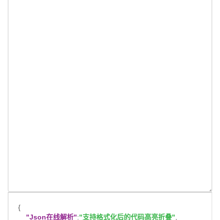
{
"Json在线解析"
:
"支持格式化后的代码高亮折叠"
,