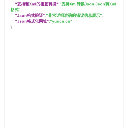
"支持和Xml的相互转换"
:
"支持Xml转换Json,Json转Xml
格式"
,
"Json格式验证"
:
"非常详细准确的错误信息展示"
,
"Json格式化网址"
:
"yuucn.cn"
}